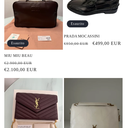
i
o
n
Esaurito
e
PRADA MOCASSINI
:
Prezzo
Prezzo
€499,00 EUR
Esaurito
€950,00 EUR
di
scontato
MIU MIU BEAU
listino
Prezzo
Prezzo
€2.900,00 EUR
di
€2.100,00 EUR
scontato
listino