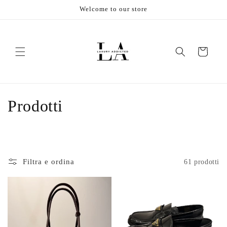
Vai
Welcome to our store
direttamente
ai contenuti
Carrello
C
Prodotti
o
l
l
Filtra e ordina
61 prodotti
e
z