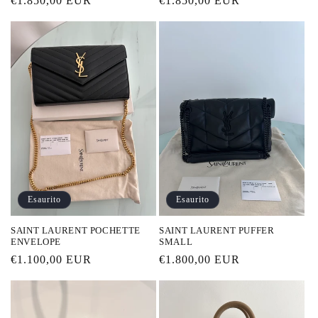
Prezzo
€1.850,00 EUR
Prezzo
€1.850,00 EUR
di
di
listino
listino
Esaurito
Esaurito
SAINT LAURENT POCHETTE
SAINT LAURENT PUFFER
ENVELOPE
SMALL
Prezzo
€1.100,00 EUR
Prezzo
€1.800,00 EUR
di
di
listino
listino