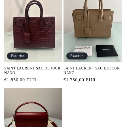
Esaurito
Esaurito
SAINT LAURENT SAC DE JOUR
SAINT LAURENT SAC DE JOUR
NANO
NANO
Prezzo
€1.850,00 EUR
Prezzo
€1.750,00 EUR
di
di
listino
listino