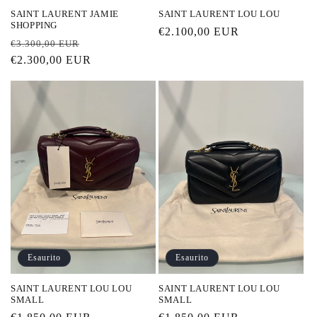
SAINT LAURENT JAMIE
SAINT LAURENT LOU LOU
SHOPPING
Prezzo
€2.100,00 EUR
Prezzo
Prezzo
€3.300,00 EUR
di
di
€2.300,00 EUR
scontato
listino
listino
Esaurito
Esaurito
SAINT LAURENT LOU LOU
SAINT LAURENT LOU LOU
SMALL
SMALL