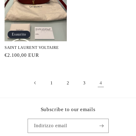
Esaurito
SAINT LAURENT VOLTAIRE
Prezzo
€2.100,00 EUR
di
listino
4
1
2
3
Subscribe to our emails
Indirizzo email