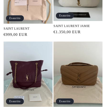
Esaurito
Esaurito
SAINT LAURENT JAMIE
SAINT LAURENT
Prezzo
€1.350,00 EUR
Prezzo
€999,00 EUR
di
di
listino
listino
Esaurito
Esaurito